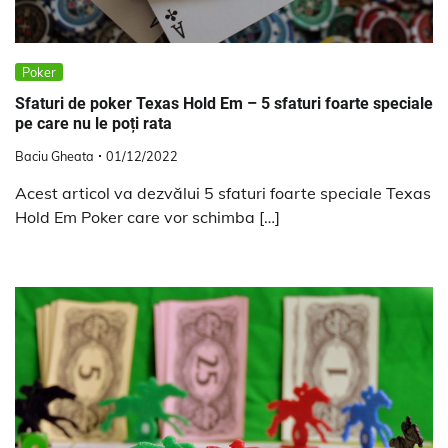
Poker
Sfaturi de poker Texas Hold Em – 5 sfaturi foarte speciale
pe care nu le poți rata
Baciu Gheata
01/12/2022
Acest articol va dezvălui 5 sfaturi foarte speciale Texas
Hold Em Poker care vor schimba […]