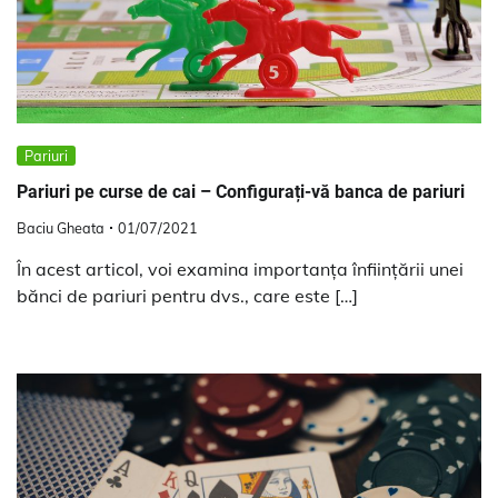
Pariuri
Pariuri pe curse de cai – Configurați-vă banca de pariuri
Baciu Gheata
01/07/2021
În acest articol, voi examina importanța înființării unei
bănci de pariuri pentru dvs., care este […]