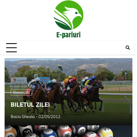
Skip
to
content
Baccarat
BILETUL ZILEI
Baciu Gheata
02/05/2012