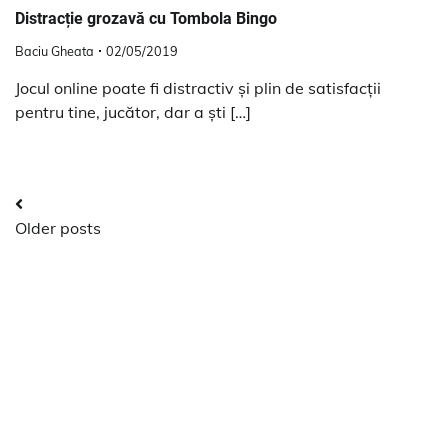
Distracție grozavă cu Tombola Bingo
Baciu Gheata
02/05/2019
Jocul online poate fi distractiv și plin de satisfacții
pentru tine, jucător, dar a ști […]
Posts
Older posts
navigation