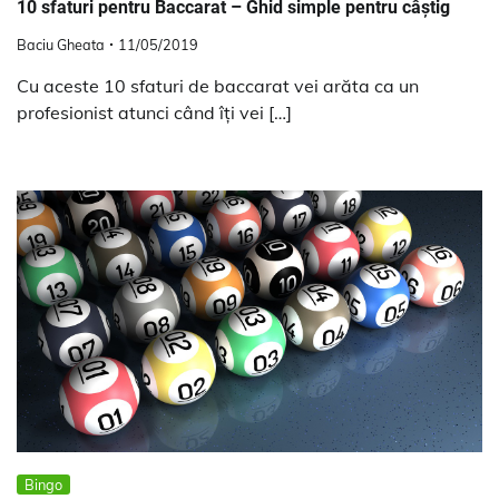
10 sfaturi pentru Baccarat – Ghid simple pentru câștig
Baciu Gheata
11/05/2019
Cu aceste 10 sfaturi de baccarat vei arăta ca un
profesionist atunci când îți vei […]
Bingo