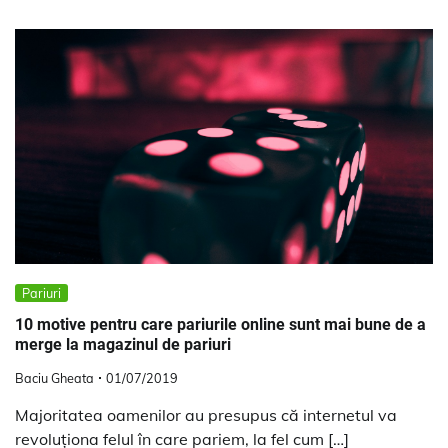
Pariuri
10 motive pentru care pariurile online sunt mai bune de a
merge la magazinul de pariuri
Baciu Gheata
01/07/2019
Majoritatea oamenilor au presupus că internetul va
revoluționa felul în care pariem, la fel cum […]